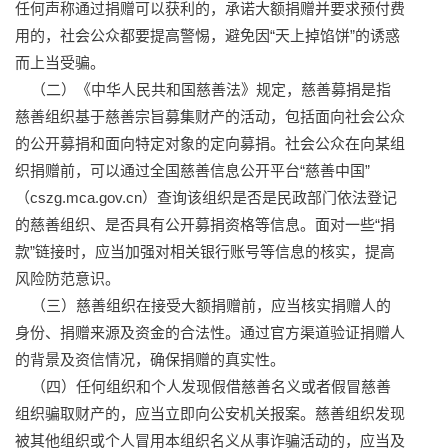
任何声称通过捐赠可以获利的，承诺大额捐赠并要求预付费
用的，社会公众都要提高警惕，避免因“天上掉馅饼”的诱惑
而上当受骗。
（二）《中华人民共和国慈善法》规定，慈善募捐是指
慈善组织基于慈善宗旨募集财产的活动，包括面向社会公众
的公开募捐和面向特定对象的定向募捐。社会公众在向某组
织捐赠前，可以通过全国慈善信息公开平台“慈善中国”
（cszg.mca.gov.cn）查询该组织是否是民政部门依法登记
的慈善组织、是否具有公开募捐资格等信息。面对一些“捐
款”链接时，应当加强对相关银行账号等信息的核实，提高
风险防范意识。
（三）慈善组织在接受大额捐赠前，应当核实捐赠人的
身份、捐赠来源及资金的合法性。通过官方渠道验证捐赠人
的背景及资信情况，确保捐赠的真实性。
（四）任何组织和个人发现假借慈善名义或者假冒慈善
组织骗取财产的，应当立即向公安机关报案。慈善组织发现
被其他组织或个人冒用本组织名义从事诈骗活动的，应当及