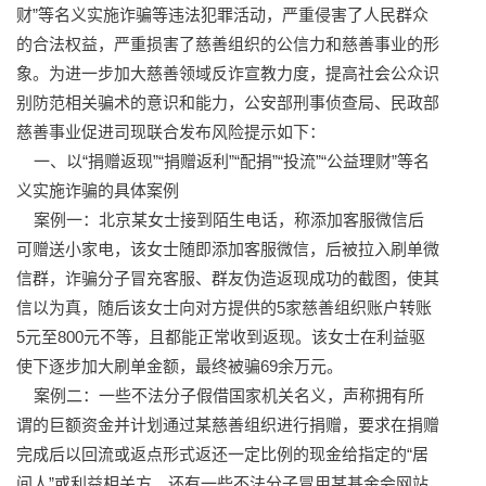
财”等名义实施诈骗等违法犯罪活动，严重侵害了人民群众
的合法权益，严重损害了慈善组织的公信力和慈善事业的形
象。为进一步加大慈善领域反诈宣教力度，提高社会公众识
别防范相关骗术的意识和能力，公安部刑事侦查局、民政部
慈善事业促进司现联合发布风险提示如下：
一、以“捐赠返现”“捐赠返利”“配捐”“投流”“公益理财”等名
义实施诈骗的具体案例
案例一：北京某女士接到陌生电话，称添加客服微信后
可赠送小家电，该女士随即添加客服微信，后被拉入刷单微
信群，诈骗分子冒充客服、群友伪造返现成功的截图，使其
信以为真，随后该女士向对方提供的5家慈善组织账户转账
5元至800元不等，且都能正常收到返现。该女士在利益驱
使下逐步加大刷单金额，最终被骗69余万元。
案例二：一些不法分子假借国家机关名义，声称拥有所
谓的巨额资金并计划通过某慈善组织进行捐赠，要求在捐赠
完成后以回流或返点形式返还一定比例的现金给指定的“居
间人”或利益相关方。还有一些不法分子冒用某基金会网站