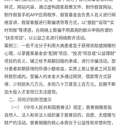
样式、网站内容，通过虚构国家政策文件、制作假冒网站、
制作假冒手机APP应用程序、假冒基金会负责人名义进行网
络宣讲、假冒客服进行欺骗诱导等方式，以“激励”“返现”“实
时到账”等诱惑，在网络上欺骗不明真相的群众申购所谓的
“扶贫项目”，以公益之名进行网络欺诈活动。
案例三：一些不法分子利用大病患者急于获得资助或捐赠的
心理，以掌握某基金会“配捐”项目、“投流”项目或“公益理财”
项目的名义，辅之给予高额回报的承诺，进行诈骗活动。部
分患者前期获得的所谓小额收益，实质上是让患者之间互相
转款形成的。受骗人的本金大多通过网贷、借款等方式获
得，少则损失几万元，多则几十万甚至上百万元。后期不断
加大投入才发现已无法提现。
二、风险识别防范提示
（一）《中华人民共和国慈善法》规定，慈善捐赠是指
自然人、法人和非法人组织基于慈善目的，自愿、无偿赠与
财产的活动。慈善捐赠的核心本质在于公益性和非营利性，