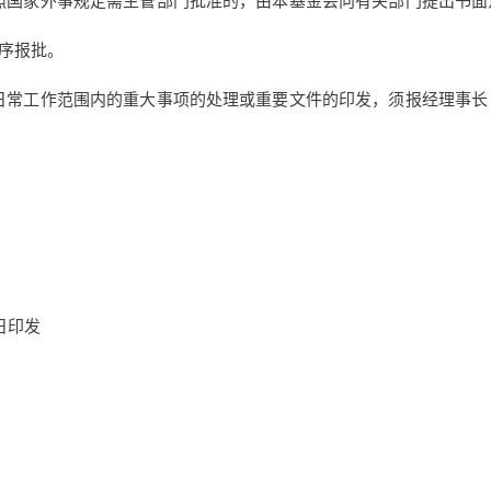
照国家外事规定需主管部门批准的，由本基金会向有关部门提出书面
序报批。
日常工作范围内的重大事项的处理或重要文件的印发，须报经理事长
日印发