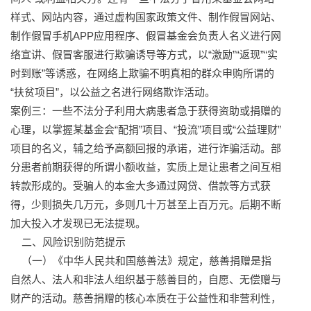
样式、网站内容，通过虚构国家政策文件、制作假冒网站、
制作假冒手机APP应用程序、假冒基金会负责人名义进行网
络宣讲、假冒客服进行欺骗诱导等方式，以“激励”“返现”“实
时到账”等诱惑，在网络上欺骗不明真相的群众申购所谓的
“扶贫项目”，以公益之名进行网络欺诈活动。
案例三：一些不法分子利用大病患者急于获得资助或捐赠的
心理，以掌握某基金会“配捐”项目、“投流”项目或“公益理财”
项目的名义，辅之给予高额回报的承诺，进行诈骗活动。部
分患者前期获得的所谓小额收益，实质上是让患者之间互相
转款形成的。受骗人的本金大多通过网贷、借款等方式获
得，少则损失几万元，多则几十万甚至上百万元。后期不断
加大投入才发现已无法提现。
二、风险识别防范提示
（一）《中华人民共和国慈善法》规定，慈善捐赠是指
自然人、法人和非法人组织基于慈善目的，自愿、无偿赠与
财产的活动。慈善捐赠的核心本质在于公益性和非营利性，