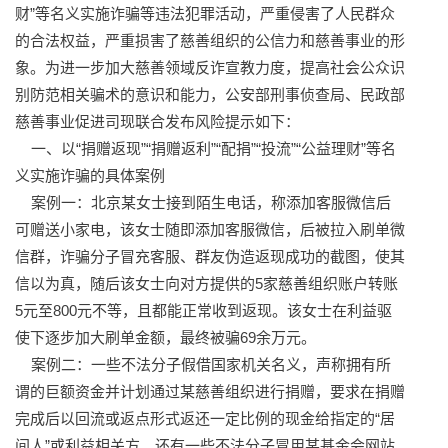
财”等名义实施诈骗等违法犯罪活动，严重侵害了人民群众
的合法权益，严重损害了慈善组织的公信力和慈善事业的形
象。为进一步加大慈善领域反诈宣教力度，提高社会公众识
别防范相关骗术的意识和能力，公安部刑事侦查局、民政部
慈善事业促进司现联合发布风险提示如下：
一、以“捐赠返现”“捐赠返利”“配捐”“投流”“公益理财”等名
义实施诈骗的具体案例
案例一：北京某女士接到陌生电话，称添加客服微信后
可赠送小家电，该女士随即添加客服微信，后被拉入刷单微
信群，诈骗分子冒充客服、群友伪造返现成功的截图，使其
信以为真，随后该女士向对方提供的5家慈善组织账户转账
5元至800元不等，且都能正常收到返现。该女士在利益驱
使下逐步加大刷单金额，最终被骗69余万元。
案例二：一些不法分子假借国家机关名义，声称拥有所
谓的巨额资金并计划通过某慈善组织进行捐赠，要求在捐赠
完成后以回流或返点形式返还一定比例的现金给指定的“居
间人”或利益相关方。还有一些不法分子冒用某基金会网站