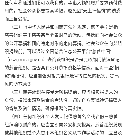
任何声称通过捐赠可以获利的，承诺大额捐赠并要求预付费
用的，社会公众都要提高警惕，避免因“天上掉馅饼”的诱惑
而上当受骗。
（二）《中华人民共和国慈善法》规定，慈善募捐是指
慈善组织基于慈善宗旨募集财产的活动，包括面向社会公众
的公开募捐和面向特定对象的定向募捐。社会公众在向某组
织捐赠前，可以通过全国慈善信息公开平台“慈善中国”
（cszg.mca.gov.cn）查询该组织是否是民政部门依法登记
的慈善组织、是否具有公开募捐资格等信息。面对一些“捐
款”链接时，应当加强对相关银行账号等信息的核实，提高
风险防范意识。
（三）慈善组织在接受大额捐赠前，应当核实捐赠人的
身份、捐赠来源及资金的合法性。通过官方渠道验证捐赠人
的背景及资信情况，确保捐赠的真实性。
（四）任何组织和个人发现假借慈善名义或者假冒慈善
组织骗取财产的，应当立即向公安机关报案。慈善组织发现
被其他组织或个人冒用本组织名义从事诈骗活动的，应当及