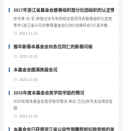
的工作热情，同时也提高了学生的学习积极性，收到了一定
的社会效益同时在省教育厅和市教育局及市人民教育发展基
2017年浙江省基金会慈善组织部分社团组织的认定情况
金会的指导和帮助下，在全体理事、监事、名誉…
序号单 位 名 称登记证号年检结论是否符合慈善组织认定他
条件1浙江省义乌市教育基金会51001合格符合2兰溪市教育
基金会51002合格符合4台州市黄岩区教育发展基金会51007
2024-11-01
合格符合5天台县教育基金…
猴年新春本基金会向各位同仁的新春问候
2024-11-01
本基金会圆满换届会况
2024-11-01
2015年度本基金会奖学助学励的情况
2015年度本基金会奖学助学情况 单位:万元)序号支出项目金
额
2024-11-01
本基金会已获得浙江省公益性捐赠税前扣除资格的单位