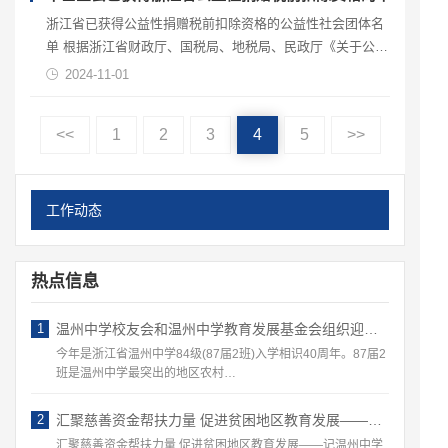
浙江省已获得公益性捐赠税前扣除资格的公益性社会团体名
单 根据浙江省财政厅、国税局、地税局、民政厅《关于公布
第一批具有公益救济性捐赠税前扣除资格基金会和社会团体
2024-11-01
名单的通知》（浙财税政[2010]4号）、《关于公布第二…
<<
1
2
3
4
5
>>
工作动态
热点信息
1
温州中学校友会和温州中学教育发展基金会组织迎接 ——87届温州地区班校友回访母校活动
今年是浙江省温州中学84级(87届2班)入学相识40周年。87届2
班是温州中学最突出的地区农村…
2
汇聚慈善资金帮扶力量 促进贫困地区教育发展——记温州中学教育发展基金会开展一系列的教育慈善公益活动
汇聚慈善资金帮扶力量 促进贫困地区教育发展——记温州中学