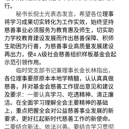
行。
秘书长倪士光表态发言，
希望
各位
理事
将学习成果切实转化为工作实效，始终坚持
慈善
事业必须服务
为教育惠
及
师生，切实助
力学校教育
建设
发展
而作出
慈善保障、积师
生助困为
行
善，为
慈善事业
高质量发展建设
再出力，使
4 A级
社会慈善组织
样板
基金会起
示范引领作用
。
临时党支部书记兼
理事长金长林
指出，
各位理事要原原本本地学精髓，认认真真做
慈善，并对基金会
慈善工作
提出
意见和建议
及要
求：一要认真
学习、吃透精神
、清正廉
洁
。在全面学习理解全会主要精神的基
础
上，重点把握全会对公益慈善事业发展的新
要求，更好扛起新时代慈善工作的新使命。
二要结合新法、依法兴善。要结合学习贯彻