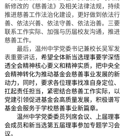
新修改的《慈善法》及相关法律法规，持续
推进慈善工作法治化建设，更好做到依法行
善、依法兴善、依法守善、依法治善。三要
联系工作
实际、加强与历届校
友
沟通，推进
慈善工作。
最后，温州中学党委书记兼校长吴军发
表重要讲话，
希望
全体新当选理事要学深悟
透全会精神核心要义和精神实质
，
把
中央
全
会精神转化为推动
基金会
慈善事业发展
的新
动力
，
同时，要求各位理事
找准自身定位、
扛起责任担当
，
紧密结合慈善工作实际，以
党建引领促进基金会高质量发展
，
积极谱写
基金会
服务于学校慈善事业
新篇章
。
温州中学党委委员列席会议、上届理事
会成员和新当选第五届理事参加专题学习会
议。